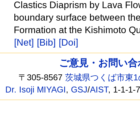
Clastics Diaprism by Lava Fl
boundary surface between the
Formation at the Kishimoto Qu
[Net]
[Bib]
[Doi]
ご意見・お問い合わせ /
〒305-8567
茨城県つくば市東1
Dr. Isoji MIYAGI
,
GSJ
/
AIST
, 1-1-1-