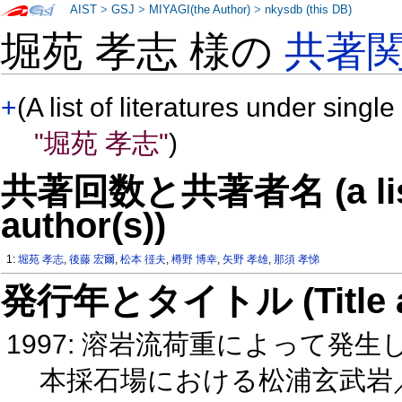
AIST
>
GSJ
>
MIYAGI(the Author)
>
nkysdb (this DB)
堀苑 孝志 様の
共著
+
(A list of literatures under single
"堀苑 孝志"
)
共著回数と共著者名 (a list o
author(s))
1:
堀苑 孝志
,
後藤 宏爾
,
松本 徰夫
,
樽野 博幸
,
矢野 孝雄
,
那須 孝悌
発行年とタイトル (Title and 
1997: 溶岩流荷重によって発
本採石場における松浦玄武岩