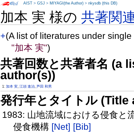
AIST
>
GSJ
>
MIYAGI(the Author)
>
nkysdb (this DB)
加本 実 様の
共著関
+
(A list of literatures under single
"加本 実"
)
共著回数と共著者名 (a list o
author(s))
1:
加本 実
,
江頭 進治
,
芦田 和男
発行年とタイトル (Title and 
1983: 山地流域における侵食
侵食機構
[Net]
[Bib]