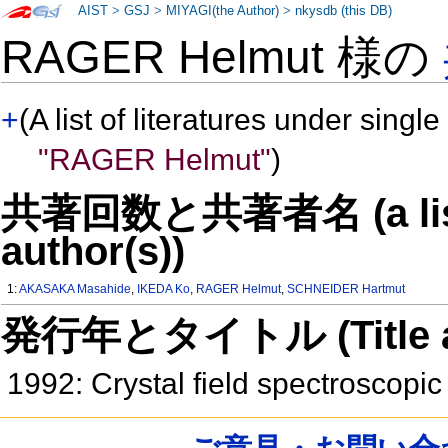
AIST
>
GSJ
>
MIYAGI(the Author)
>
nkysdb (this DB)
RAGER Helmut 様の
+
(A list of literatures under single
"RAGER Helmut"
)
共著回数と共著者名 (a list o
author(s))
1:
AKASAKA Masahide
,
IKEDA Ko
,
RAGER Helmut
,
SCHNEIDER Hartmut
発行年とタイトル (Title and 
1992: Crystal field spectroscopic