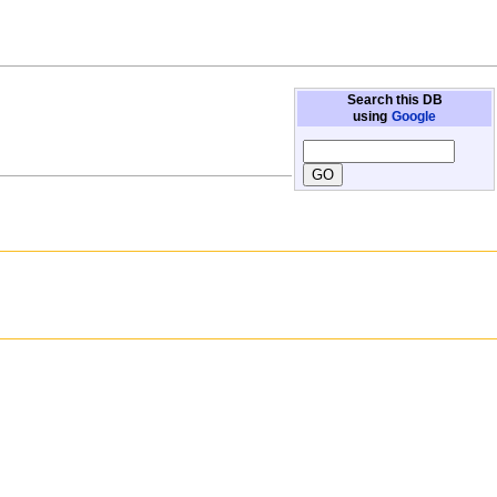
Search this DB
using
Google