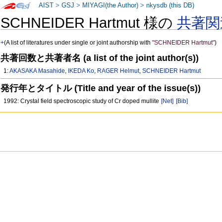
AIST
>
GSJ
>
MIYAGI(the Author)
>
nkysdb (this DB)
SCHNEIDER Hartmut 様の
共著関
+
(A list of literatures under single or joint authorship with
"SCHNEIDER Hartmut"
)
共著回数と共著者名 (a list of the joint author(s))
1:
AKASAKA Masahide
,
IKEDA Ko
,
RAGER Helmut
,
SCHNEIDER Hartmut
発行年とタイトル (Title and year of the issue(s))
1992: Crystal field spectroscopic study of Cr doped mullite
[Net]
[Bib]