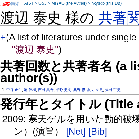
AIST
>
GSJ
>
MIYAGI(the Author)
>
nkysdb (this DB)
渡辺 泰史 様の
共著
+
(A list of literatures under single
"渡辺 泰史"
)
共著回数と共著者名 (a list o
author(s))
1:
中谷 正生
,
亀 伸樹
,
吉田 真吾
,
平野 史朗
,
桑野 修
,
渡辺 泰史
,
藤田 哲史
発行年とタイトル (Title and 
2009: 寒天ゲルを用いた動的破
ン）(演旨）
[Net]
[Bib]