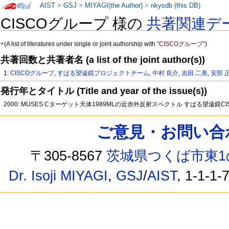
AIST
>
GSJ
>
MIYAGI(the Author)
>
nkysdb (this DB)
CISCOグループ 様の
共著関連デ
+
(A list of literatures under single or joint authorship with
"CISCOグループ"
)
共著回数と共著者名 (a list of the joint author(s))
1:
CISCOグループ
,
すばる望遠鏡プロジェクトチーム
,
中村 良介
,
吉田 二美
,
安部 
発行年とタイトル (Title and year of the issue(s))
2000: MUSES Cターゲット天体1989MLの近赤外反射スペクトル すばる望遠
ご意見・お問い合わせ /
〒305-8567
茨城県つくば市東1
Dr. Isoji MIYAGI
,
GSJ
/
AIST
, 1-1-1-