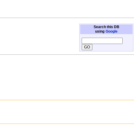
Search this DB
using
Google