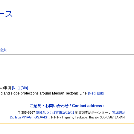
ース
 遼太
策の事例
[Net]
[Bib]
cting and slope protections around Median Tectonic Line
[Net]
[Bib]
ご意見・お問い合わせ / Contact address :
〒305-8567
茨城県つくば市東1の1の1
地質調査総合センター，
宮城磯治
Dr. Isoji MIYAGI
,
GSJ
/
AIST
, 1-1-1-7 Higashi, Tsukuba, Ibaraki 305-8567 JAPAN