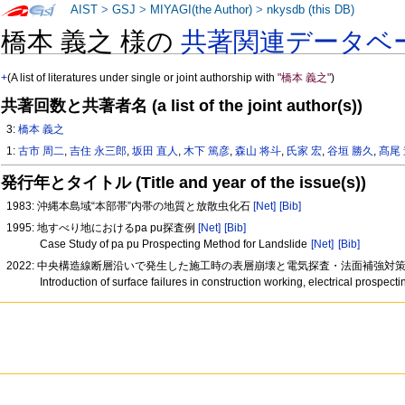
AIST
>
GSJ
>
MIYAGI(the Author)
>
nkysdb (this DB)
橋本 義之 様の
共著関連データベ
+
(A list of literatures under single or joint authorship with
"橋本 義之"
)
共著回数と共著者名 (a list of the joint author(s))
3:
橋本 義之
1:
古市 周二
,
吉住 永三郎
,
坂田 直人
,
木下 篤彦
,
森山 将斗
,
氏家 宏
,
谷垣 勝久
,
髙尾
発行年とタイトル (Title and year of the issue(s))
1983: 沖縄本島域“本部帯”内帯の地質と放散虫化石
[Net]
[Bib]
1995: 地すべり地におけるpa pu探査例
[Net]
[Bib]
Case Study of pa pu Prospecting Method for Landslide
[Net]
[Bib]
2022: 中央構造線断層沿いで発生した施工時の表層崩壊と電気探査・法面補強対
Introduction of surface failures in construction working, electrical prospe