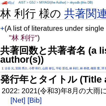
AIST
>
GSJ
>
MIYAGI(the Author)
>
nkysdb (this DB)
林 利行 様の
共著関
+
(A list of literatures under single
"林 利行"
)
共著回数と共著者名 (a list o
author(s))
1:
古谷 元
,
宮田 秀介
,
小野 和行
,
山田 泰弘
,
平松 晋也
,
林 利行
,
林 孝標
,
権田 豊
,
澤 
発行年とタイトル (Title and 
2022: 2021(令和3)年8
[Net]
[Bib]