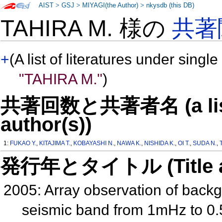
AIST
>
GSJ
>
MIYAGI(the Author)
>
nkysdb (this DB)
TAHIRA M. 様の
共著
+
(A list of literatures under single
"TAHIRA M."
)
共著回数と共著者名 (a list o
author(s))
1:
FUKAO Y.
,
KITAJIMA T.
,
KOBAYASHI N.
,
NAWA K.
,
NISHIDA K.
,
OI T.
,
SUDA N.
,
発行年とタイトル (Title and 
2005: Array observation of back
seismic band from 1mHz to 0