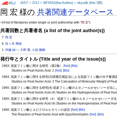
AIST
>
GSJ
>
MIYAGI(the Author)
>
nkysdb (this DB)
岡 宏 様の
共著関連データベース
+
(A list of literatures under single or joint authorship with
"岡 宏"
)
共著回数と共著者名 (a list of the joint author(s))
7:
岡 宏
6:
佐々木 満雄
1:
伊藤 純一
,
大野 豊
,
小俣 雅嗣
発行年とタイトル (Title and year of the issue(s))
1963: 泥炭フミン酸に関する研究（第2報）
[Net]
[Bib]
Studies on Peat Humic Acid. 2
[Net]
[Bib]
1964: 泥炭フミン酸に関する研究(3)浸透圧測定法による泥炭フミン酸の分子量測
Studies on Peat Humic Acid. 3 The Calculation of Molecular Weight of P
1965: 泥炭フミン酸に関する研究(4) 泥炭フミン酸のエタノールかせいソーダ
Studies on Peat Humic Acid (4) Studies on the Hydrogenolysis of Peat Hu
1965: 泥炭フミン酸に関する研究（4） 泥炭フミン酸のエタノールかせいソー
Studies on Peat Humic Acid (4) Studies on the Hydrogenolysis of Peat Hu
1966: 泥炭フミン酸とエピクロルヒロリンの反応
[Net]
[Bib]
The Reaction of Peat Humic Acid with Epychlorohydrin
[Net]
[Bib]