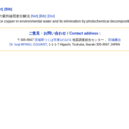
t]
[Bib]
その紫外線照射分解法
[Net]
[Bib]
[Doi]
trace copper in environmental water and its elimination by photochemical decomposi
ご意見・お問い合わせ / Contact address :
〒305-8567
茨城県つくば市東1の1の1
地質調査総合センター，
宮城磯治
Dr. Isoji MIYAGI
,
GSJ
/
AIST
, 1-1-1-7 Higashi, Tsukuba, Ibaraki 305-8567 JAPAN