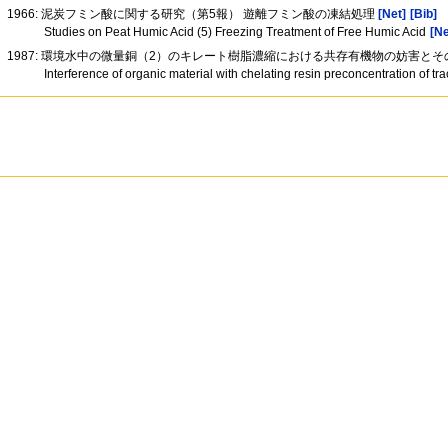
1966: 泥炭フミン酸に関する研究（第5報） 遊離フミン酸の凍結処理
[Net]
[Bib]
Studies on Peat Humic Acid (5) Freezing Treatment of Free Humic Acid
[Ne
1987: 環境水中の微量銅（2）のキレート樹脂濃縮における共存有機物の妨害と
Interference of organic material with chelating resin preconcentration of 