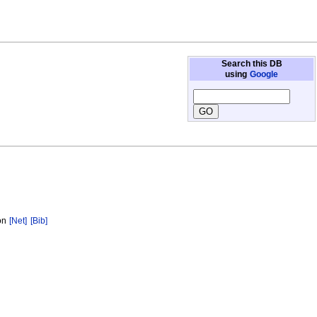
Search this DB
using
Google
ion
[Net]
[Bib]