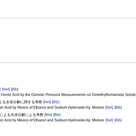
定
[Net]
[Bib]
eat Humic Acid by the Osmotic Pressure Measurements on Dimethylformamide Solut
法による水添分解に関する考察
[Net]
[Bib]
mic Acid by Means of Ethanol and Sodium Hydroxide Aq. Mixture
[Net]
[Bib]
ダ法による水添分解による考察
[Net]
[Bib]
mic Acid by Means of Ethanol and Sodium Hydroxide Aq. Mixture
[Net]
[Bib]