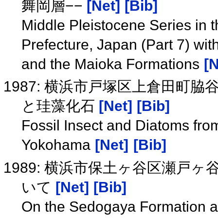
舞岡層−−
[Net]
[Bib]
Middle Pleistocene Series in 
Prefecture, Japan (Part 7) wi
and the Maioka Formations
[N
1987: 横浜市戸塚区上倉田町
と珪藻化石
[Net]
[Bib]
Fossil Insect and Diatoms fro
Yokohama
[Net]
[Bib]
1989: 横浜市保土ヶ谷区瀬
いて
[Net]
[Bib]
On the Sedogaya Formation a