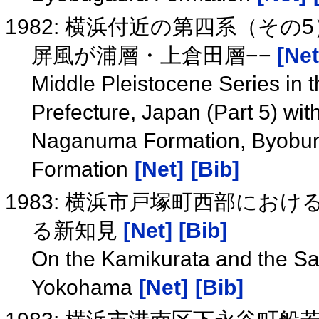
1982: 横浜付近の第四系（そ
屏風が浦層・上倉田層−−
[Net
Middle Pleistocene Series in 
Prefecture, Japan (Part 5) with
Naganuma Formation, Byobun
Formation
[Net]
[Bib]
1983: 横浜市戸塚町西部に
る新知見
[Net]
[Bib]
On the Kamikurata and the Sa
Yokohama
[Net]
[Bib]