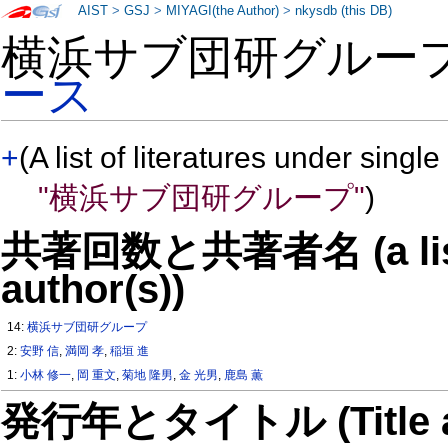
AIST
>
GSJ
>
MIYAGI(the Author)
>
nkysdb (this DB)
横浜サブ団研グルー
ース
+
(A list of literatures under single
"横浜サブ団研グループ"
)
共著回数と共著者名 (a list o
author(s))
14:
横浜サブ団研グループ
2:
安野 信
,
満岡 孝
,
稲垣 進
1:
小林 修一
,
岡 重文
,
菊地 隆男
,
金 光男
,
鹿島 薫
発行年とタイトル (Title and 