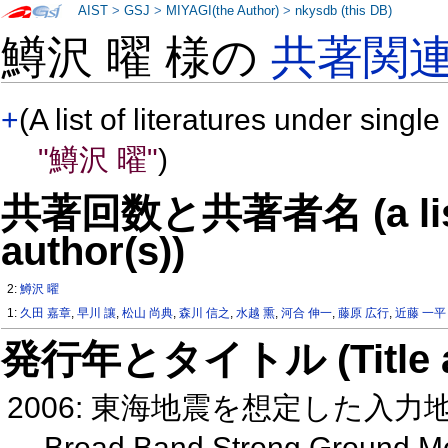
AIST
>
GSJ
>
MIYAGI(the Author)
>
nkysdb (this DB)
鱒沢 曜 様の
共著関
+
(A list of literatures under single
"鱒沢 曜"
)
共著回数と共著者名 (a list o
author(s))
2:
鱒沢 曜
1:
久田 嘉章
,
早川 讓
,
松山 尚典
,
森川 信之
,
水越 熏
,
河合 伸一
,
藤原 広行
,
近藤 一平
発行年とタイトル (Title and 
2006: 東海地震を想定した入
Broad Band Strong Ground Moti