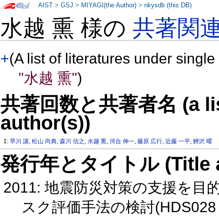
AIST
>
GSJ
>
MIYAGI(the Author)
>
nkysdb (this DB)
水越 熏 様の
共著関
+
(A list of literatures under single
"水越 熏"
)
共著回数と共著者名 (a list o
author(s))
1:
早川 讓
,
松山 尚典
,
森川 信之
,
水越 熏
,
河合 伸一
,
藤原 広行
,
近藤 一平
,
鱒沢 曜
発行年とタイトル (Title and 
2011: 地震防災対策の支援を
スク評価手法の検討(HDS028 