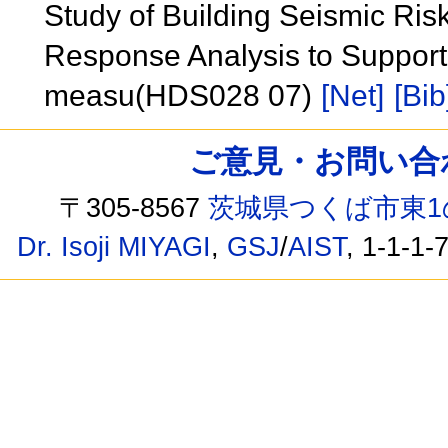
Study of Building Seismic Ri
Response Analysis to Support
measu(HDS028 07)
[Net]
[Bib
ご意見・お問い合わせ /
〒305-8567
茨城県つくば市東1
Dr. Isoji MIYAGI
,
GSJ
/
AIST
, 1-1-1-