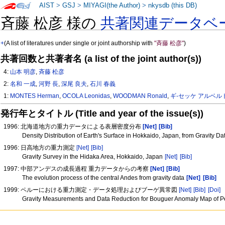
AIST
>
GSJ
>
MIYAGI(the Author)
>
nkysdb (this DB)
斉藤 松彦 様の
共著関連データベ
+
(A list of literatures under single or joint authorship with
"斉藤 松彦"
)
共著回数と共著者名 (a list of the joint author(s))
4:
山本 明彦
,
斉藤 松彦
2:
名和 一成
,
河野 長
,
深尾 良夫
,
石川 春義
1:
MONTES Herman
,
OCOLA Leonidas
,
WOODMAN Ronald
,
ギ-セッケ アルベル
発行年とタイトル (Title and year of the issue(s))
1996: 北海道地方の重力データによる表層密度分布
[Net]
[Bib]
Density Distribution of Earth's Surface in Hokkaido, Japan, from Gravity Da
1996: 日高地方の重力測定
[Net]
[Bib]
Gravity Survey in the Hidaka Area, Hokkaido, Japan
[Net]
[Bib]
1997: 中部アンデスの成長過程 重力データからの考察
[Net]
[Bib]
The evolution process of the central Andes from gravity data
[Net]
[Bib]
1999: ペルーにおける重力測定・データ処理およびブーゲ異常図
[Net]
[Bib]
[Doi]
Gravity Measurements and Data Reduction for Bouguer Anomaly Map of 