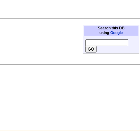
Search this DB
using
Google