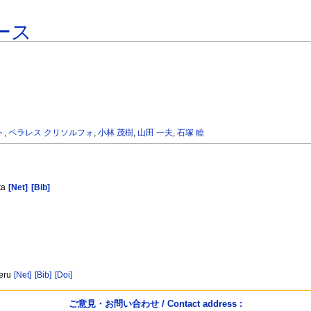
ース
ト
,
ペラレス クリソルフォ
,
小林 茂樹
,
山田 一夫
,
石塚 睦
ta
[Net]
[Bib]
Peru
[Net]
[Bib]
[Doi]
ご意見・お問い合わせ / Contact address :