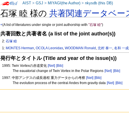
AIST
>
GSJ
>
MIYAGI(the Author)
>
nkysdb (this DB)
石塚 睦 様の
共著関連データベー
+
(A list of literatures under single or joint authorship with
"石塚 睦"
)
共著回数と共著者名 (a list of the joint author(s))
2:
石塚 睦
1:
MONTES Herman
,
OCOLA Leonidas
,
WOODMAN Ronald
,
北村 泰一
,
名和 一成
発行年とタイトル (Title and year of the issue(s))
1995: Twin Vortexの赤道変化
[Net]
[Bib]
The eauatorial change of Twin Vortex in the Polar Regions
[Net]
[Bib]
1997: 中部アンデスの成長過程 重力データからの考察
[Net]
[Bib]
The evolution process of the central Andes from gravity data
[Net]
[Bib]