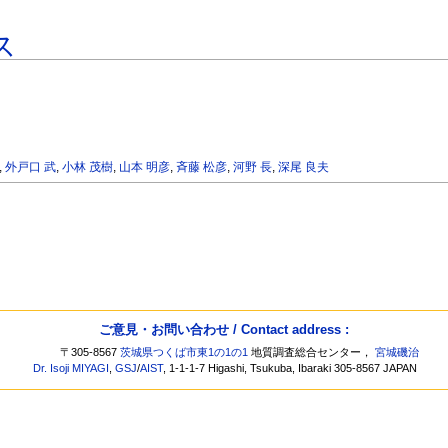
ス
,
外戸口 武
,
小林 茂樹
,
山本 明彦
,
斉藤 松彦
,
河野 長
,
深尾 良夫
ご意見・お問い合わせ / Contact address :
〒305-8567
茨城県つくば市東1の1の1
地質調査総合センター，
宮城磯治
Dr. Isoji MIYAGI
,
GSJ
/
AIST
, 1-1-1-7 Higashi, Tsukuba, Ibaraki 305-8567 JAPAN