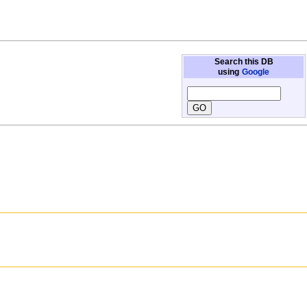
Search this DB
using
Google