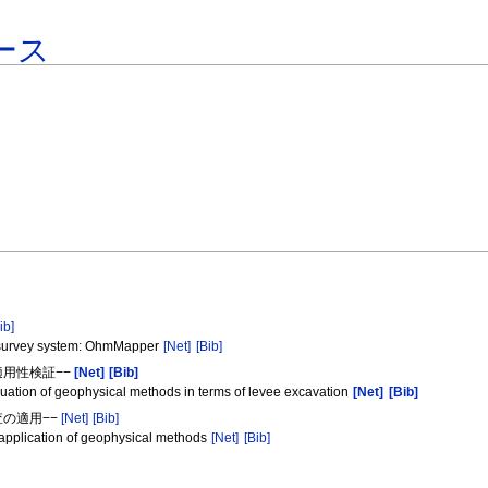
ース
ib]
ity survey system: OhmMapper
[Net]
[Bib]
適用性検証−−
[Net]
[Bib]
aluation of geophysical methods in terms of levee excavation
[Net]
[Bib]
査の適用−−
[Net]
[Bib]
n application of geophysical methods
[Net]
[Bib]