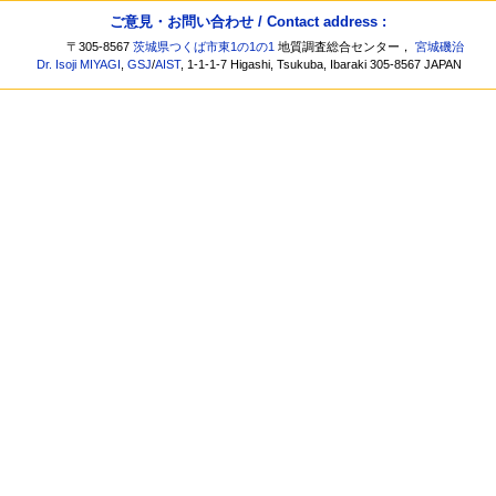
ご意見・お問い合わせ / Contact address :
〒305-8567
茨城県つくば市東1の1の1
地質調査総合センター，
宮城磯治
Dr. Isoji MIYAGI
,
GSJ
/
AIST
, 1-1-1-7 Higashi, Tsukuba, Ibaraki 305-8567 JAPAN