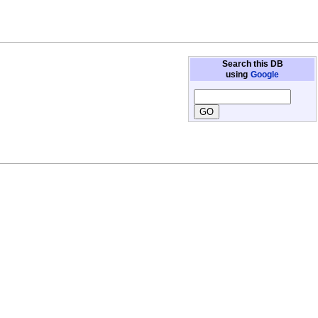
Search this DB
using
Google