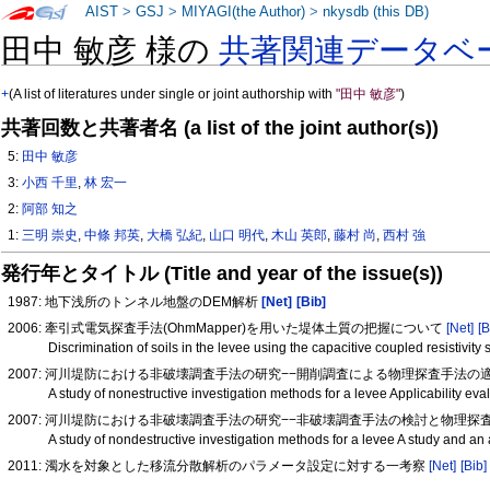
AIST
>
GSJ
>
MIYAGI(the Author)
>
nkysdb (this DB)
田中 敏彦 様の
共著関連データベ
+
(A list of literatures under single or joint authorship with
"田中 敏彦"
)
共著回数と共著者名 (a list of the joint author(s))
5:
田中 敏彦
3:
小西 千里
,
林 宏一
2:
阿部 知之
1:
三明 崇史
,
中條 邦英
,
大橋 弘紀
,
山口 明代
,
木山 英郎
,
藤村 尚
,
西村 強
発行年とタイトル (Title and year of the issue(s))
1987: 地下浅所のトンネル地盤のDEM解析
[Net]
[Bib]
2006: 牽引式電気探査手法(OhmMapper)を用いた堤体土質の把握について
[Net]
[B
Discrimination of soils in the levee using the capacitive coupled resistiv
2007: 河川堤防における非破壊調査手法の研究−−開削調査による物理探査手法の
A study of nonestructive investigation methods for a levee Applicability ev
2007: 河川堤防における非破壊調査手法の研究−−非破壊調査手法の検討と物理探
A study of nondestructive investigation methods for a levee A study and a
2011: 濁水を対象とした移流分散解析のパラメータ設定に対する一考察
[Net]
[Bib]