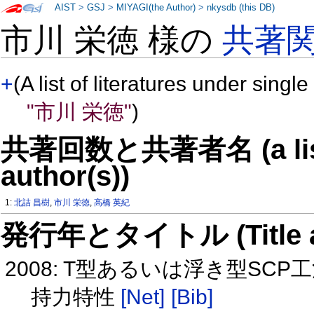
AIST
>
GSJ
>
MIYAGI(the Author)
>
nkysdb (this DB)
市川 栄徳 様の
共著
+
(A list of literatures under single
"市川 栄徳"
)
共著回数と共著者名 (a list o
author(s))
1:
北詰 昌樹
,
市川 栄徳
,
高橋 英紀
発行年とタイトル (Title and 
2008: T型あるいは浮き型S
持力特性
[Net]
[Bib]