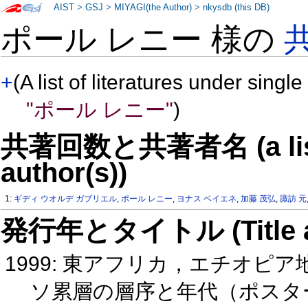
AIST
>
GSJ
>
MIYAGI(the Author)
>
nkysdb (this DB)
ポール レニー 様の
+
(A list of literatures under single
"ポール レニー"
)
共著回数と共著者名 (a list o
author(s))
1:
ギディ ウオルデ ガブリエル
,
ポール レニー
,
ヨナス ベイエネ
,
加藤 茂弘
,
諏訪 元
発行年とタイトル (Title and 
1999: 東アフリカ，エチオピ
ソ累層の層序と年代（ポスタ