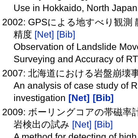
Use in Hokkaido, North Japa
2002: GPSによる地すべり観
精度
[Net]
[Bib]
Observation of Landslide Mov
Surveying and Accuracy of R
2007: 北海道における岩盤崩
An analysis of case study of R
investigation
[Net]
[Bib]
2009: ボーリングコアの帯
岩検出の試み
[Net]
[Bib]
A method for detecting of high