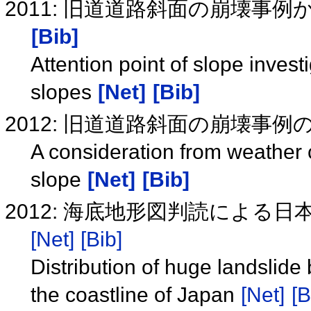
2011: 旧道道路斜面の崩壊事
[Bib]
Attention point of slope invest
slopes
[Net]
[Bib]
2012: 旧道道路斜面の崩壊事
A consideration from weather c
slope
[Net]
[Bib]
2012: 海底地形図判読による
[Net]
[Bib]
Distribution of huge landslide
the coastline of Japan
[Net]
[B