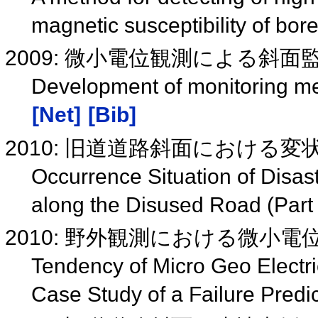
magnetic susceptibility of bor
2009: 微小電位観測による斜
Development of monitoring me
[Net]
[Bib]
2010: 旧道道路斜面における
Occurrence Situation of Disa
along the Disused Road (Part
2010: 野外観測における微小
Tendency of Micro Geo Electr
Case Study of a Failure Predi