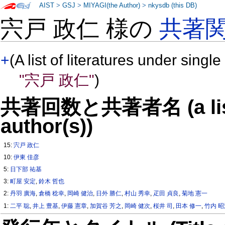
AIST
>
GSJ
>
MIYAGI(the Author)
>
nkysdb (this DB)
宍戸 政仁 様の
共著
+
(A list of literatures under single
"宍戸 政仁"
)
共著回数と共著者名 (a list o
author(s))
15:
宍戸 政仁
10:
伊東 佳彦
5:
日下部 祐基
3:
町屋 安定
,
鈴木 哲也
2:
丹羽 廣海
,
倉橋 稔幸
,
岡崎 健治
,
日外 勝仁
,
村山 秀幸
,
疋田 貞良
,
菊地 憲一
1:
二平 聡
,
井上 豊基
,
伊藤 憲章
,
加賀谷 芳之
,
岡崎 健次
,
桜井 司
,
田本 修一
,
竹内 