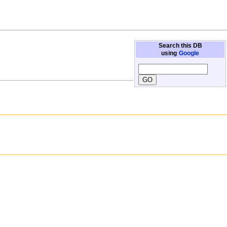
Search this DB
using
Google