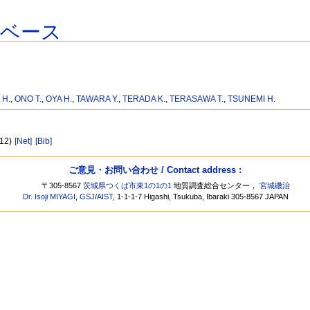
タベース
 H.
,
ONO T.
,
OYA H.
,
TAWARA Y.
,
TERADA K.
,
TERASAWA T.
,
TSUNEMI H.
 12)
[Net]
[Bib]
ご意見・お問い合わせ / Contact address :
〒305-8567
茨城県つくば市東1の1の1
地質調査総合センター，
宮城磯治
Dr. Isoji MIYAGI
,
GSJ
/
AIST
, 1-1-1-7 Higashi, Tsukuba, Ibaraki 305-8567 JAPAN