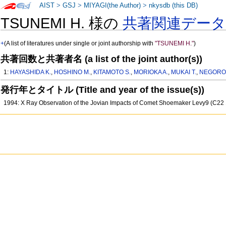
AIST
>
GSJ
>
MIYAGI(the Author)
>
nkysdb (this DB)
TSUNEMI H. 様の
共著関連デー
+
(A list of literatures under single or joint authorship with
"TSUNEMI H."
)
共著回数と共著者名 (a list of the joint author(s))
1:
HAYASHIDA K.
,
HOSHINO M.
,
KITAMOTO S.
,
MORIOKA A.
,
MUKAI T.
,
NEGORO
発行年とタイトル (Title and year of the issue(s))
1994: X Ray Observation of the Jovian Impacts of Comet Shoemaker Levy9 (C22