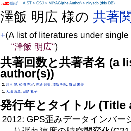
AIST
>
GSJ
>
MIYAGI(the Author)
>
nkysdb (this DB)
澤飯 明広 様の
共著
+
(A list of literatures under single
"澤飯 明広"
)
共著回数と共著者名 (a list o
author(s))
2:
川里 健
,
松浦 充宏
,
渡邊 智美
,
澤飯 明広
,
野田 朱美
1:
大場 政章
,
田島 礼子
発行年とタイトル (Title and 
2012: GPS歪みデータイン
り遅れ速度の時空間変化(C21 