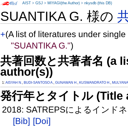
AIST
>
GSJ
>
MIYAGI(the Author)
>
nkysdb (this DB)
SUANTIKA G. 様の
+
(A list of literatures under single
"SUANTIKA G."
)
共著回数と共著者名 (a list o
author(s))
1:
AISYAH N.
,
BUDI-SANTOSO A.
,
GUNAWAN H.
,
KUSWANDRATO H.
,
MULYANA 
発行年とタイトル (Title and 
2018: SATREPSによるイ
[Bib]
[Doi]