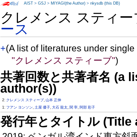
AIST
>
GSJ
>
MIYAGI(the Author)
>
nkysdb (this DB)
クレメンス スティー
ース
+
(A list of literatures under single
"クレメンス スティーブ"
)
共著回数と共著者名 (a list o
author(s))
2:
クレメンス スティーブ
,
山本 正伸
1:
フアン ヨンソン
,
土屋 優子
,
大石 龍太
,
関 宰
,
阿部 彩子
発行年とタイトル (Title and 
2019: ベンガル湾インド東