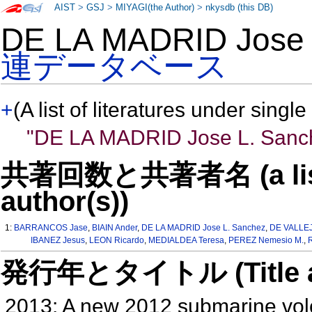
AIST
>
GSJ
>
MIYAGI(the Author)
>
nkysdb (this DB)
DE LA MADRID Jose
連データベース
+
(A list of literatures under single
"DE LA MADRID Jose L. Sanc
共著回数と共著者名 (a list o
author(s))
1:
BARRANCOS Jase
,
BIAIN Ander
,
DE LA MADRID Jose L. Sanchez
,
DE VALLEJ
IBANEZ Jesus
,
LEON Ricardo
,
MEDIALDEA Teresa
,
PEREZ Nemesio M.
,
発行年とタイトル (Title and 
2013: A new 2012 submarine volcan