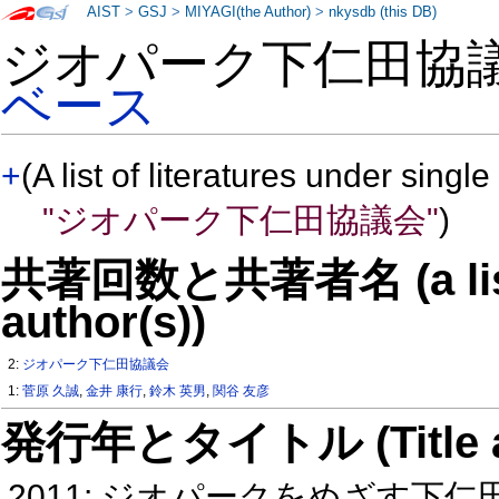
AIST
>
GSJ
>
MIYAGI(the Author)
>
nkysdb (this DB)
ジオパーク下仁田協
ベース
+
(A list of literatures under single
"ジオパーク下仁田協議会"
)
共著回数と共著者名 (a list o
author(s))
2:
ジオパーク下仁田協議会
1:
菅原 久誠
,
金井 康行
,
鈴木 英男
,
関谷 友彦
発行年とタイトル (Title and 
2011: ジオパークをめざす下仁田町