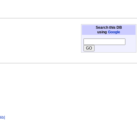
Search this DB
using
Google
Bib]