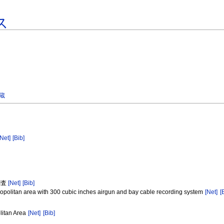
ス
幸蔵
[Net]
[Bib]
調査
[Net]
[Bib]
tropolitan area with 300 cubic inches airgun and bay cable recording system
[Net]
[
litan Area
[Net]
[Bib]