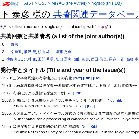
AIST
>
GSJ
>
MIYAGI(the Author)
>
nkysdb (this DB)
下 泰彦 様の
共著関連データベー
+
(A list of literatures under single or joint authorship with
"下 泰彦"
)
共著回数と共著者名 (a list of the joint author(s))
6:
下 泰彦
2:
古谷 重政
,
廉沢 宏
,
杉山 雄一
,
遠藤 秀典
1:
佐藤 和志
,
北村 究
,
田野 秀男
,
畑山 冨夫
,
畑山 富夫
,
西田 信仁
,
長谷川 正
,
高橋 
発行年とタイトル (Title and year of the issue(s))
1970: 三保半島周辺の海岸地形とその変化
[Net]
[Bib]
[Doi]
1976: 明石海峡松帆沖音波探査−−多連式水中放電電極による海底土木地質調査−−
1977: 海域における屈折法探査の一例
[Net]
[Bib]
1993: 河川における浅層反射法（マルチチャンネル音波探査）
[Net]
[Bib]
Shallow Seismic Reflection on Rivers
[Net]
[Bib]
1995: 大容量エアガン・ベイケーブル方式の音波探査による首都圏の潜在活断層
Multichannel sonic prospecting of concealed active faults in the Tokyo me
1995: 音波探査による首都圏の伏在活断層調査
[Net]
[Bib]
Seismic Reflection Survey of Concealed Active Faults in the Tokyo Metropo