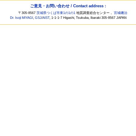
ご意見・お問い合わせ / Contact address :
〒305-8567
茨城県つくば市東1の1の1
地質調査総合センター，
宮城磯治
Dr. Isoji MIYAGI
,
GSJ
/
AIST
, 1-1-1-7 Higashi, Tsukuba, Ibaraki 305-8567 JAPAN