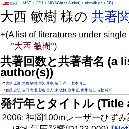
AIST
>
GSJ
>
MIYAGI(the Author)
>
nkysdb (this DB)
大西 敏樹 様の
共著
+
(A list of literatures under single
"大西 敏樹"
)
共著回数と共著者名 (a list o
author(s))
2:
大橋 正健
,
大西 敏樹
,
早河 秀章
,
福田 洋一
,
竹本 修三
1:
佐藤 忠弘
,
吉田 恵理
,
新谷 昌人
,
東 敏博
,
森井 亙
,
由井 智志
,
赤松 純平
発行年とタイトル (Title and 
2006: 神岡100mレーザー
ぼす気圧影響(D123 009)
[Net