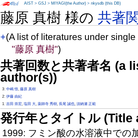
AIST
>
GSJ
>
MIYAGI(the Author)
>
nkysdb (this DB)
藤原 真樹 様の
共著
+
(A list of literatures under single
"藤原 真樹"
)
共著回数と共著者名 (a list o
author(s))
3:
中嶋 悟
,
藤原 真樹
2:
伊藤 由紀
1:
吉田 崇宏
,
塩田 大
,
薬師寺 秀樹
,
長尾 誠也
,
須納瀬 正範
発行年とタイトル (Title and 
1999: フミン酸の水溶液中で