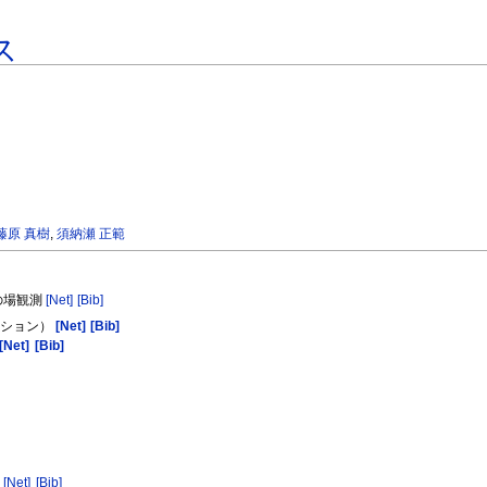
ス
藤原 真樹
,
須納瀬 正範
その場観測
[Net]
[Bib]
ッション）
[Net]
[Bib]
[Net]
[Bib]
)
[Net]
[Bib]