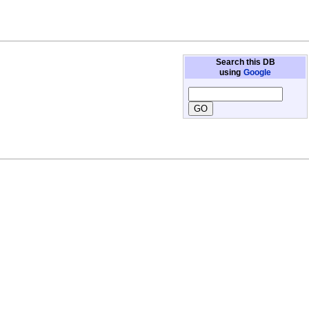
Search this DB
using
Google