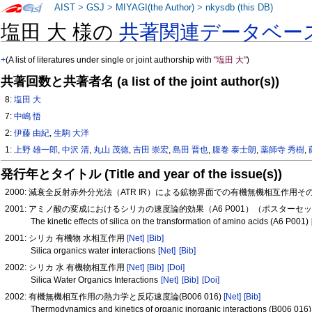
AIST
>
GSJ
>
MIYAGI(the Author)
>
nkysdb (this DB)
塩田 大 様の
共著関連データベー
+
(A list of literatures under single or joint authorship with
"塩田 大"
)
共著回数と共著者名 (a list of the joint author(s))
8:
塩田 大
7:
中嶋 悟
2:
伊藤 由紀
,
生駒 大洋
1:
上野 雄一郎
,
中沢 清
,
丸山 茂徳
,
吉田 崇宏
,
島田 晋也
,
腹巻 泰士朗
,
薬師寺 秀樹
,
発行年とタイトル (Title and year of the issue(s))
2000: 減衰全反射赤外分光法（ATR IR）による鉱物界面での有機無機相互作用
2001: アミノ酸の変成におけるシリカの速度論的効果（A6 P001）（ポスターセ
The kinetic effects of silica on the transformation of amino acids (A6 P001)
2001: シリカ 有機物 水相互作用
[Net]
[Bib]
Silica organics water interactions
[Net]
[Bib]
2002: シリカ 水 有機物相互作用
[Net]
[Bib]
[Doi]
Silica Water Organics Interactions
[Net]
[Bib]
[Doi]
2002: 有機無機相互作用の熱力学と反応速度論(B006 016)
[Net]
[Bib]
Thermodynamics and kinetics of organic inorganic interactions (B006 016