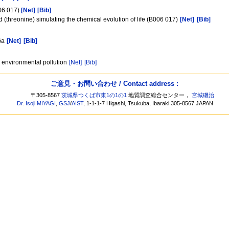
 017)
[Net]
[Bib]
(threonine) simulating the chemical evolution of life (B006 017)
[Net]
[Bib]
7Ga
[Net]
[Bib]
he environmental pollution
[Net]
[Bib]
ご意見・お問い合わせ / Contact address :
〒305-8567
茨城県つくば市東1の1の1
地質調査総合センター，
宮城磯治
Dr. Isoji MIYAGI
,
GSJ
/
AIST
, 1-1-1-7 Higashi, Tsukuba, Ibaraki 305-8567 JAPAN