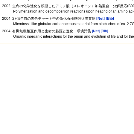
2002: 生命の化学進化を模擬したアミノ酸（スレオニン）加熱重合・分解反応(B006
Polymerization and decomposition reactions upon heating of an amino acid 
2004: 27億年前の黒色チャート中の微化石様球殻状炭質物
[Net]
[Bib]
Microfossil like globular carbonaceous material from black chert of ca. 2.
2004: 有機無機相互作用と生命の起源と進化・環境汚染
[Net]
[Bib]
Organic inorganic interactions for the origin and evolution of life and for t