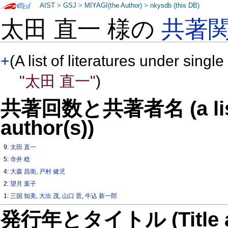
AIST
>
GSJ
>
MIYAGI(the Author)
>
nkysdb (this DB)
太田 直一 様の
共著
+
(A list of literatures under single
"太田 直一"
)
共著回数と共著者名 (a list o
author(s))
9:
太田 直一
5:
寺井 稔
4:
大森 昌衛
,
戸村 健児
2:
望月 葉子
1:
三国 知美
,
大出 茂
,
山口 晋
,
牛込 新一郎
発行年とタイトル (Title and 