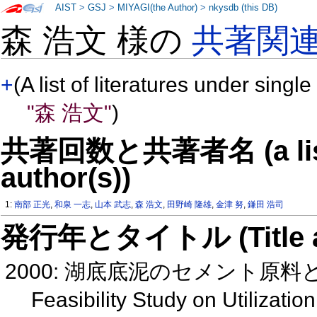
AIST
>
GSJ
>
MIYAGI(the Author)
>
nkysdb (this DB)
森 浩文 様の
共著関
+
(A list of literatures under single
"森 浩文"
)
共著回数と共著者名 (a list o
author(s))
1:
南部 正光
,
和泉 一志
,
山本 武志
,
森 浩文
,
田野崎 隆雄
,
金津 努
,
鎌田 浩司
発行年とタイトル (Title and 
2000: 湖底底泥のセメント原
Feasibility Study on Utilizat