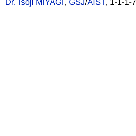
Dr. Isoji MIYAGI
,
GSJ
/
AIST
, 1-1-1-