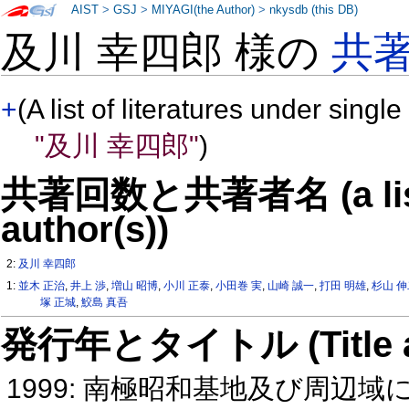
AIST
>
GSJ
>
MIYAGI(the Author)
>
nkysdb (this DB)
及川 幸四郎 様の
共
+
(A list of literatures under single
"及川 幸四郎"
)
共著回数と共著者名 (a list o
author(s))
2:
及川 幸四郎
1:
並木 正治
,
井上 渉
,
増山 昭博
,
小川 正泰
,
小田巻 実
,
山崎 誠一
,
打田 明雄
,
杉山 
塚 正城
,
鮫島 真吾
発行年とタイトル (Title and 
1999: 南極昭和基地及び周