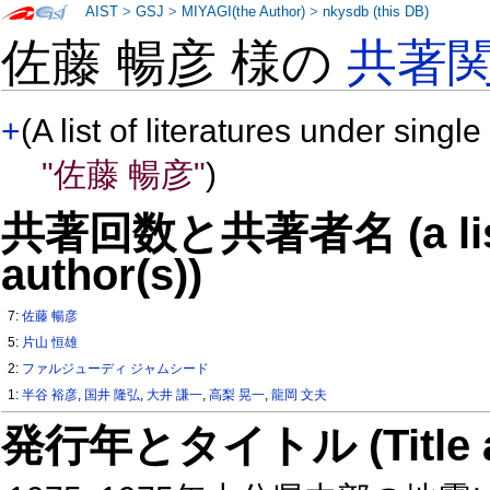
AIST
>
GSJ
>
MIYAGI(the Author)
>
nkysdb (this DB)
佐藤 暢彦 様の
共著
+
(A list of literatures under single
"佐藤 暢彦"
)
共著回数と共著者名 (a list o
author(s))
7:
佐藤 暢彦
5:
片山 恒雄
2:
ファルジューディ ジャムシード
1:
半谷 裕彦
,
国井 隆弘
,
大井 謙一
,
高梨 晃一
,
龍岡 文夫
発行年とタイトル (Title and 