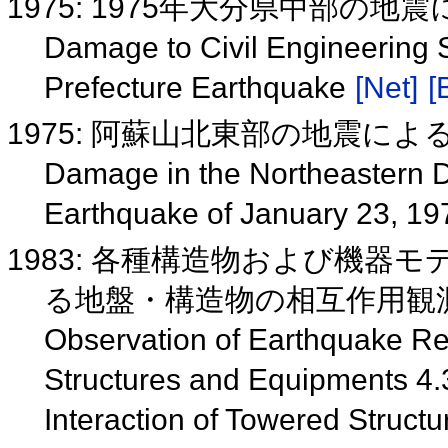
1975: 1975年大分県中部の
Damage to Civil Engineering S
Prefecture Earthquake
[Net]
[
1975: 阿蘇山北東部の地震に
Damage in the Northeastern Di
Earthquake of January 23, 1
1983: 各種構造物および機器モ
る地盤・構造物の相互作用観
Observation of Earthquake R
Structures and Equipments 4.3
Interaction of Towered Struct