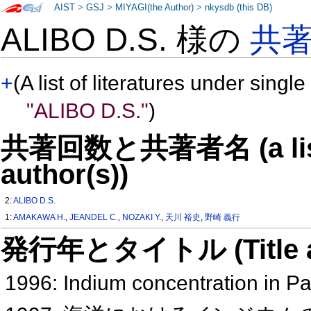
AIST
>
GSJ
>
MIYAGI(the Author)
>
nkysdb (this DB)
ALIBO D.S. 様の
共
+
(A list of literatures under single
"ALIBO D.S."
)
共著回数と共著者名 (a list o
author(s))
2:
ALIBO D.S.
1:
AMAKAWA H.
,
JEANDEL C.
,
NOZAKI Y.
,
天川 裕史
,
野崎 義行
発行年とタイトル (Title and 
1996: Indium concentration in Pa