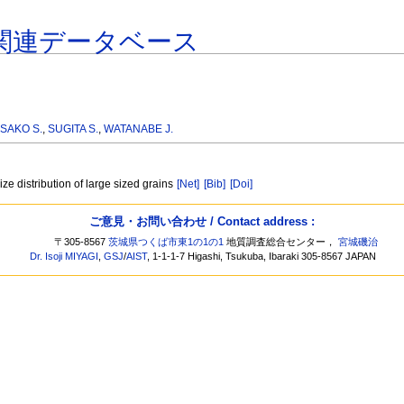
関連データベース
 SAKO S.
,
SUGITA S.
,
WATANABE J.
ize distribution of large sized grains
[Net]
[Bib]
[Doi]
ご意見・お問い合わせ / Contact address :
〒305-8567
茨城県つくば市東1の1の1
地質調査総合センター，
宮城磯治
Dr. Isoji MIYAGI
,
GSJ
/
AIST
, 1-1-1-7 Higashi, Tsukuba, Ibaraki 305-8567 JAPAN