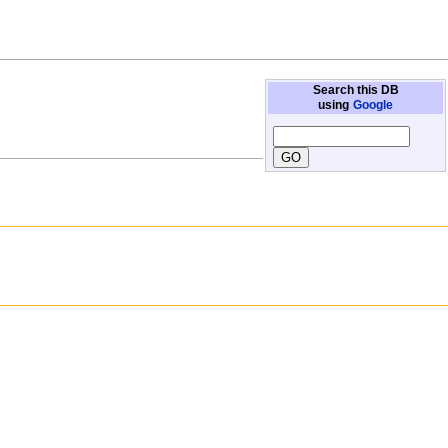
Search this DB
using
Google