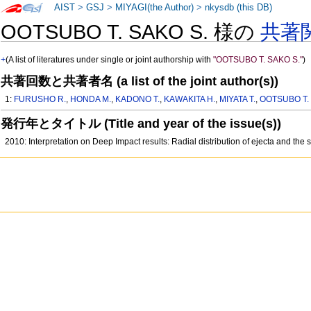
AIST
>
GSJ
>
MIYAGI(the Author)
>
nkysdb (this DB)
OOTSUBO T. SAKO S. 様の
共著
+
(A list of literatures under single or joint authorship with
"OOTSUBO T. SAKO S."
)
共著回数と共著者名 (a list of the joint author(s))
1:
FURUSHO R.
,
HONDA M.
,
KADONO T.
,
KAWAKITA H.
,
MIYATA T.
,
OOTSUBO T.
発行年とタイトル (Title and year of the issue(s))
2010: Interpretation on Deep Impact results: Radial distribution of ejecta and the s