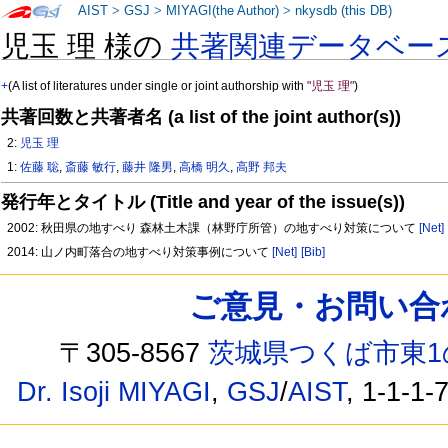
AIST
>
GSJ
>
MIYAGI(the Author)
>
nkysdb (this DB)
児玉 理 様の
共著関連データベー
+
(A list of literatures under single or joint authorship with
"児玉 理"
)
共著回数と共著者名 (a list of the joint author(s))
2:
児玉 理
1:
佐藤 聡
,
斎藤 敏行
,
藤井 隆男
,
高橋 明久
,
高野 邦夫
発行年とタイトル (Title and year of the issue(s))
2002: 秋田県の地すべり 森林土木課（林野庁所管）の地すべり対策について
[Net]
2014: 山ノ内町落合の地すべり対策事例について
[Net]
[Bib]
ご意見・お問い合わせ /
〒305-8567
茨城県つくば市東1
Dr. Isoji MIYAGI
,
GSJ
/
AIST
, 1-1-1-