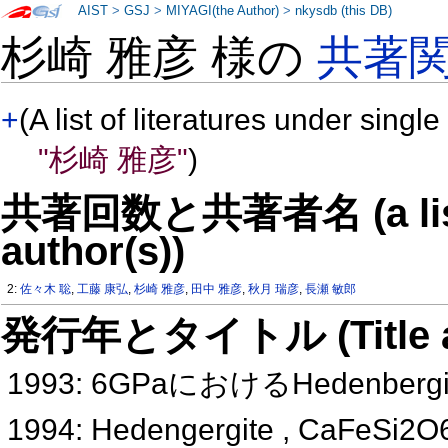
AIST
>
GSJ
>
MIYAGI(the Author)
>
nkysdb (this DB)
杉崎 雅彦 様の
共著
+
(A list of literatures under single
"杉崎 雅彦"
)
共著回数と共著者名 (a list o
author(s))
2:
佐々木 聡
,
工藤 康弘
,
杉崎 雅彦
,
田中 雅彦
,
秋月 瑞彦
,
長瀬 敏郎
発行年とタイトル (Title and 
1993: 6GPaにおけるHedenber
1994: Hedengergite , 