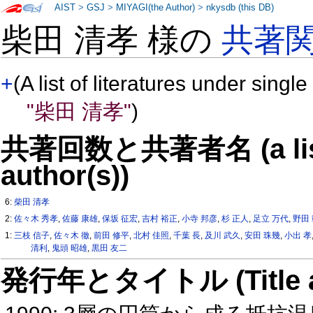
AIST
>
GSJ
>
MIYAGI(the Author)
>
nkysdb (this DB)
柴田 清孝 様の
共著
+
(A list of literatures under single
"柴田 清孝"
)
共著回数と共著者名 (a list o
author(s))
6:
柴田 清孝
2:
佐々木 秀孝
,
佐藤 康雄
,
保坂 征宏
,
吉村 裕正
,
小寺 邦彦
,
杉 正人
,
足立 万代
,
野田
1:
三枝 信子
,
佐々木 徹
,
前田 修平
,
北村 佳照
,
千葉 長
,
及川 武久
,
安田 珠幾
,
小出 孝
清利
,
鬼頭 昭雄
,
黒田 友二
発行年とタイトル (Title and 