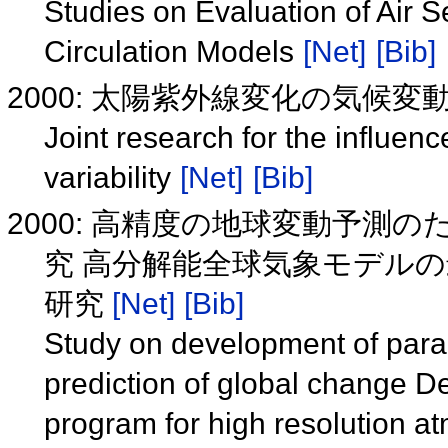
Studies on Evaluation of Air 
Circulation Models
[Net]
[Bib]
2000: 太陽紫外線変化の気候
Joint research for the influen
variability
[Net]
[Bib]
2000: 高精度の地球変動予
究 高分解能全球気象モデル
研究
[Net]
[Bib]
Study on development of paral
prediction of global change D
program for high resolution 