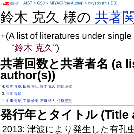
AIST
>
GSJ
>
MIYAGI(the Author)
>
nkysdb (this DB)
鈴木 克久 様の
共著
+
(A list of literatures under single
"鈴木 克久"
)
共著回数と共著者名 (a list o
author(s))
4:
根本 直樹
,
田崎 和江
,
鈴木 克久
,
霜島 康浩
3:
井本 香如
1:
中川 秀昭
,
工藤 優美
,
石垣 靖人
,
竹原 照明
発行年とタイトル (Title and 
2013: 津波により発生した有