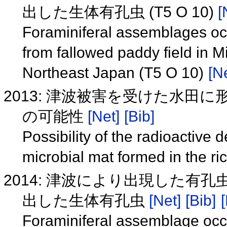
出した生体有孔虫 (T5 O 10)
[
Foraminiferal assemblages occ
from fallowed paddy field in 
Northeast Japan (T5 O 10)
[N
2013: 津波被害を受けた水
の可能性
[Net]
[Bib]
Possibility of the radioactive 
microbial mat formed in the r
2014: 津波により出現した有
出した生体有孔虫
[Net]
[Bib]
[
Foraminiferal assemblage occu