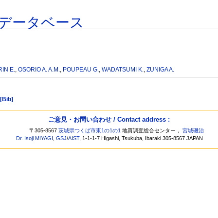
データベース
IN E.
,
OSORIO A. A.M.
,
POUPEAU G.
,
WADATSUMI K.
,
ZUNIGA A.
[Bib]
ご意見・お問い合わせ / Contact address :
〒305-8567
茨城県つくば市東1の1の1
地質調査総合センター，
宮城磯治
Dr. Isoji MIYAGI
,
GSJ
/
AIST
, 1-1-1-7 Higashi, Tsukuba, Ibaraki 305-8567 JAPAN