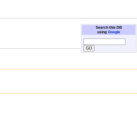
Search this DB
using
Google