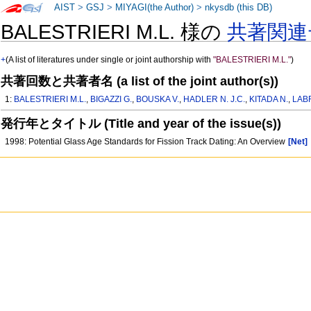
AIST
>
GSJ
>
MIYAGI(the Author)
>
nkysdb (this DB)
BALESTRIERI M.L. 様の
共著関連
+
(A list of literatures under single or joint authorship with
"BALESTRIERI M.L."
)
共著回数と共著者名 (a list of the joint author(s))
1:
BALESTRIERI M.L.
,
BIGAZZI G.
,
BOUSKA V.
,
HADLER N. J.C.
,
KITADA N.
,
LABR
発行年とタイトル (Title and year of the issue(s))
1998: Potential Glass Age Standards for Fission Track Dating: An Overview
[Net]