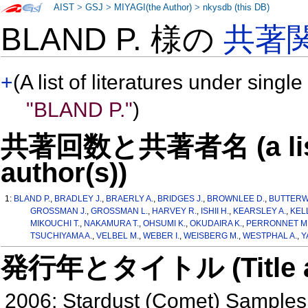
AIST
>
GSJ
>
MIYAGI(the Author)
>
nkysdb (this DB)
BLAND P. 様の
共著
+
(A list of literatures under single
"BLAND P."
)
共著回数と共著者名 (a list o
author(s))
1:
BLAND P.
,
BRADLEY J.
,
BRAERLY A.
,
BRIDGES J.
,
BROWNLEE D.
,
BUTTERW
GROSSMAN J.
,
GROSSMAN L.
,
HARVEY R.
,
ISHII H.
,
KEARSLEY A.
,
KEL
MIKOUCHI T.
,
NAKAMURA T.
,
OHSUMI K.
,
OKUDAIRA K.
,
PERRONNET M
TSUCHIYAMA A.
,
VELBEL M.
,
WEBER I.
,
WEISBERG M.
,
WESTPHAL A.
,
Y
発行年とタイトル (Title and 
2006: Stardust (Comet) Samples