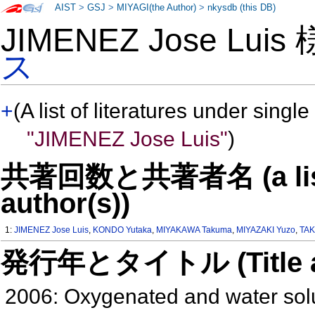
AIST
>
GSJ
>
MIYAGI(the Author)
>
nkysdb (this DB)
JIMENEZ Jose Luis
ス
+
(A list of literatures under single
"JIMENEZ Jose Luis"
)
共著回数と共著者名 (a list o
author(s))
1:
JIMENEZ Jose Luis
,
KONDO Yutaka
,
MIYAKAWA Takuma
,
MIYAZAKI Yuzo
,
TAK
発行年とタイトル (Title and 
2006: Oxygenated and water sol