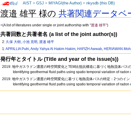
AIST
>
GSJ
>
MIYAGI(the Author)
>
nkysdb (this DB)
渡邉 雄平 様の
共著関連データベ
+
(A list of literatures under single or joint authorship with
"渡邉 雄平"
)
共著回数と共著者名 (a list of the joint author(s))
2:
久保 大樹
,
小池 克明
,
渡邉 雄平
1:
APRILLIA Putri
,
Andy Yahya Al Hakim Hakim
,
HAFIZH Awwab
,
HERIAWAN Moh
発行年とタイトル (Title and year of the issue(s))
2019: 地中ガスラドン濃度の時空間変化とTEM比抵抗構造に基づく地熱流体パスの特
Identifying geothermal fluid paths using spatio temporal variation of radon 
2019: 地中ガスラドン濃度の時空間変化に基づく地熱流体パスの特定：2つのイ
Identifying geothermal fluid paths using spatio temporal variation of radon