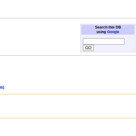
Search this DB
using
Google
ib]