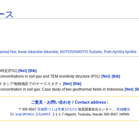
ース
amad Nur
,
Irwan Iskandar Iskandar
,
NOTOSISWOYO Sudarto
,
Putri Aprillia Aprillia
定(P31)
[Net]
[Bib]
concentrations in soil gas and TEM resistivity structure (P31)
[Net]
[Bib]
ンドネシア地熱地区でのケーススタディ
[Net]
[Bib]
 concentration in soil gas: Case study of two geothermal fields in Indonesia
[Net]
[B
ご意見・お問い合わせ / Contact address :
〒305-8567
茨城県つくば市東1の1の1
地質調査総合センター，
宮城磯治
Dr. Isoji MIYAGI
,
GSJ
/
AIST
, 1-1-1-7 Higashi, Tsukuba, Ibaraki 305-8567 JAPAN