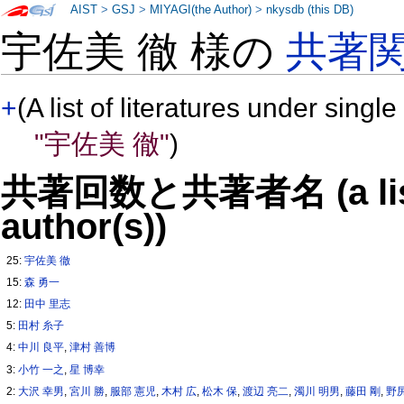
AIST
>
GSJ
>
MIYAGI(the Author)
>
nkysdb (this DB)
宇佐美 徹 様の
共著
+
(A list of literatures under single
"宇佐美 徹"
)
共著回数と共著者名 (a list o
author(s))
25:
宇佐美 徹
15:
森 勇一
12:
田中 里志
5:
田村 糸子
4:
中川 良平
,
津村 善博
3:
小竹 一之
,
星 博幸
2:
大沢 幸男
,
宮川 勝
,
服部 憲児
,
木村 広
,
松木 保
,
渡辺 亮二
,
濁川 明男
,
藤田 剛
,
野