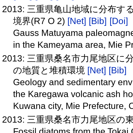
2013: 三重県亀山地域に分布
境界(R7 O 2)
[Net]
[Bib]
[Doi]
Gauss Matuyama paleomagnetic
in the Kameyama area, Mie Pr
2013: 三重県桑名市力尾地区
の地質と堆積環境
[Net]
[Bib]
Geology and sedimentary envi
the Karegawa volcanic ash hori
Kuwana city, Mie Prefecture,
2013: 三重県桑名市力尾地区
Fossil diatoms from the Tokai 