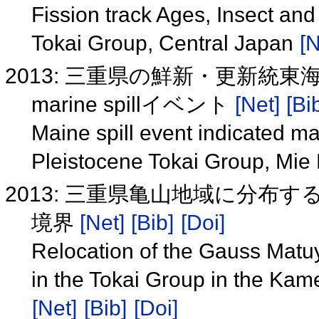
Fission track Ages, Insect and
Tokai Group, Central Japan
[N
2013: 三重県の鮮新・更新統
marine spillイベント
[Net]
[Bi
Maine spill event indicated ma
Pleistocene Tokai Group, Mie 
2013: 三重県亀山地域に分布
境界
[Net]
[Bib]
[Doi]
Relocation of the Gauss Matu
in the Tokai Group in the Ka
[Net]
[Bib]
[Doi]