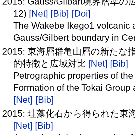
2015: Gauss/Gilbart境
12)
[Net]
[Bib]
[Doi]
The Wakebe Ikego1 volcanic a
Gauss/Gilbert boundary in Ce
2015: 東海層群亀山層の新た
的特徴と広域対比
[Net]
[Bib]
Petrographic properties of t
Formation of the Tokai Group 
[Net]
[Bib]
2015: 珪藻化石から得られた
[Net]
[Bib]