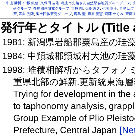
1:
中山 勝博
,
中根 鉄信
,
久保田 吉則
,
亀山市史編さん自然部会地質グループ
,
二村 
研グループ
,
多度団体研究グループ
,
大原 剛
,
安藤 善之
,
小塚 恭子
,
早津 広文
斎
,
酒向 光隆
,
陶土団体研究グループ
,
鹿島 薫
,
麻原 慶憲
,
齊藤 めぐみ
,
齊藤 
発行年とタイトル (Title and 
1981: 新潟県岩船郡粟島産の珪
1984: 中頚城郡頸城村大池の
1998: 堆積相解析からタフォ
重県北部の鮮新.更新統東海
Trying for development in the 
to taphonomy analysis, grapp
Group Example of Plio Pleisto
Prefecture, Central Japan
[Net