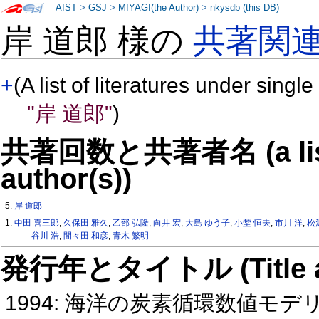
AIST
>
GSJ
>
MIYAGI(the Author)
>
nkysdb (this DB)
岸 道郎 様の
共著関
+
(A list of literatures under single
"岸 道郎"
)
共著回数と共著者名 (a list o
author(s))
5:
岸 道郎
1:
中田 喜三郎
,
久保田 雅久
,
乙部 弘隆
,
向井 宏
,
大島 ゆう子
,
小埜 恒夫
,
市川 洋
,
松
谷川 浩
,
間々田 和彦
,
青木 繁明
発行年とタイトル (Title and 
1994: 海洋の炭素循環数値モデ