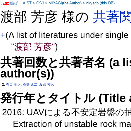
AIST
>
GSJ
>
MIYAGI(the Author)
>
nkysdb (this DB)
渡部 芳彦 様の
共著
+
(A list of literatures under single
"渡部 芳彦"
)
共著回数と共著者名 (a list o
author(s))
2:
春口 孝之
,
松場 康二
,
渡部 芳彦
発行年とタイトル (Title and 
2016: UAVによる不安定岩
Extraction of unstable rock mas