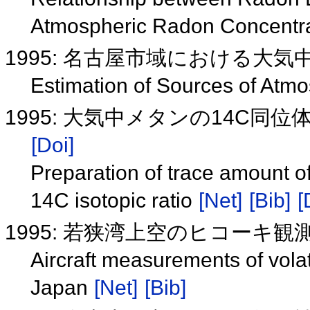
Atmospheric Radon Concentr
1995: 名古屋市域における大
Estimation of Sources of Atm
1995: 大気中メタンの14C
[Doi]
Preparation of trace amount 
14C isotopic ratio
[Net]
[Bib]
[
1995: 若狭湾上空のヒコーキ観測に
Aircraft measurements of vol
Japan
[Net]
[Bib]