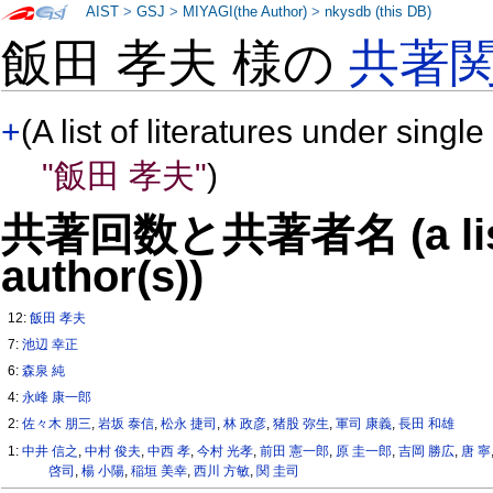
AIST
>
GSJ
>
MIYAGI(the Author)
>
nkysdb (this DB)
飯田 孝夫 様の
共著
+
(A list of literatures under single
"飯田 孝夫"
)
共著回数と共著者名 (a list o
author(s))
12:
飯田 孝夫
7:
池辺 幸正
6:
森泉 純
4:
永峰 康一郎
2:
佐々木 朋三
,
岩坂 泰信
,
松永 捷司
,
林 政彦
,
猪股 弥生
,
軍司 康義
,
長田 和雄
1:
中井 信之
,
中村 俊夫
,
中西 孝
,
今村 光孝
,
前田 憲一郎
,
原 圭一郎
,
吉岡 勝広
,
唐 寧
啓司
,
楊 小陽
,
稲垣 美幸
,
西川 方敏
,
関 圭司