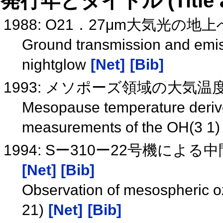
発行年とタイトル (Title and 
1988: O21．27μm大気光
Ground transmission and emiss
nightglow
[Net]
[Bib]
1993: メソポーズ領域の大気
Mesopause temperature deriv
measurements of the OH(3 1)
1994: Sー310ー22号機によ
[Net]
[Bib]
Observation of mesospheric o
21)
[Net]
[Bib]