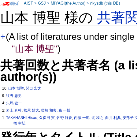
AIST
>
GSJ
>
MIYAGI(the Author)
>
nkysdb (this DB)
山本 博聖 様の
共著
+
(A list of literatures under single
"山本 博聖"
)
共著回数と共著者名 (a list o
author(s))
10:
山本 博聖
,
関口 宏之
9:
牧野 忠男
4:
矢嶋 健一
2:
岩上 直幹
,
松尾 雄大
,
柴崎 和夫
,
森 一博
1:
TAKAHASHI Hisao
,
久保田 実
,
佐野 好香
,
内藤 一郎
,
北 和之
,
向井 利典
,
安孫子 
橋 幸弘