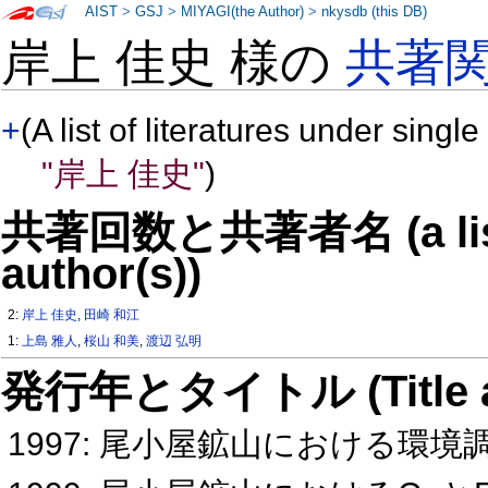
AIST
>
GSJ
>
MIYAGI(the Author)
>
nkysdb (this DB)
岸上 佳史 様の
共著
+
(A list of literatures under single
"岸上 佳史"
)
共著回数と共著者名 (a list o
author(s))
2:
岸上 佳史
,
田崎 和江
1:
上島 雅人
,
桜山 和美
,
渡辺 弘明
発行年とタイトル (Title and 
1997: 尾小屋鉱山における環境調