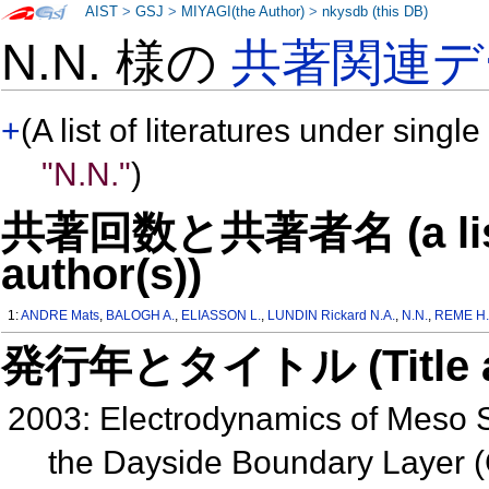
AIST
>
GSJ
>
MIYAGI(the Author)
>
nkysdb (this DB)
N.N. 様の
共著関連デ
+
(A list of literatures under single
"N.N."
)
共著回数と共著者名 (a list o
author(s))
1:
ANDRE Mats
,
BALOGH A.
,
ELIASSON L.
,
LUNDIN Rickard N.A.
,
N.N.
,
REME H
発行年とタイトル (Title and 
2003: Electrodynamics of Meso S
the Dayside Boundary Layer 